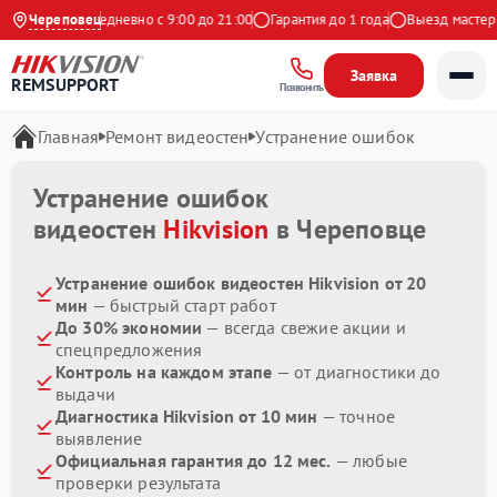
 Яндекс
Череповец
Ежедневно с 9:00 до 21:00
Гарантия до 1 года
Выезд мастера 
Заявка
REMSUPPORT
Позвонить
Главная
Ремонт видеостен
Устранение ошибок
Устранение ошибок
видеостен
Hikvision
в Череповце
Устранение ошибок видеостен Hikvision от 20
мин
— быстрый старт работ
До 30% экономии
— всегда свежие акции и
спецпредложения
Контроль на каждом этапе
— от диагностики до
выдачи
Диагностика Hikvision от 10 мин
— точное
выявление
Официальная гарантия до 12 мес.
— любые
проверки результата