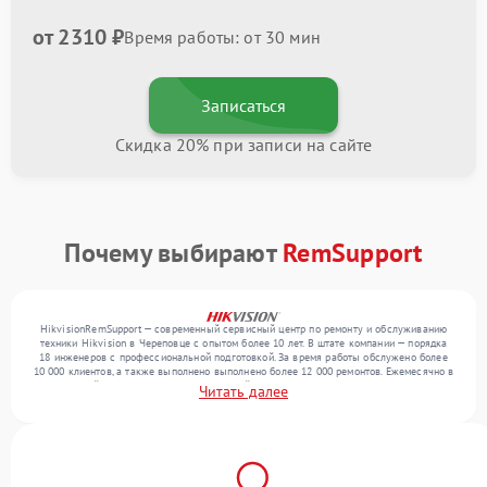
от 2310 ₽
Время работы: от 30 мин
Записаться
Скидка 20% при записи на сайте
Почему выбирают
RemSupport
HikvisionRemSupport — современный сервисный центр по ремонту и обслуживанию
техники Hikvision в Череповце с опытом более 10 лет. В штате компании — порядка
18 инженеров с профессиональной подготовкой. За время работы обслужено более
10 000 клиентов, а также выполнено выполнено более 12 000 ремонтов. Ежемесячно в
сервисный центр поступает от 300 устройств, включая , , . Мы выполняем ремонт
Читать далее
различного уровня сложности и гарантируем высокое качество обслуживания
благодаря использованию современного оборудования.