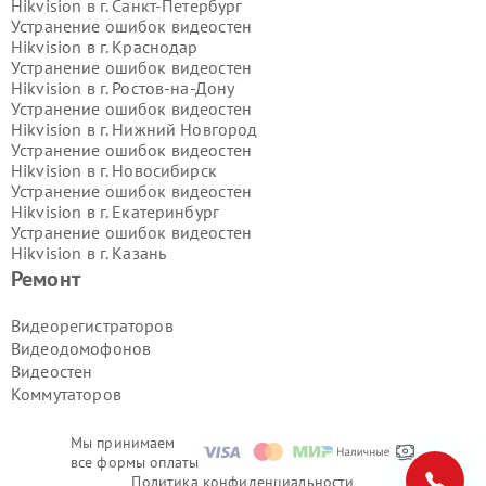
Hikvision в г.
Санкт-Петербург
Устранение ошибок видеостен
Hikvision в г.
Краснодар
Устранение ошибок видеостен
Hikvision в г.
Ростов-на-Дону
Устранение ошибок видеостен
Hikvision в г.
Нижний Новгород
Устранение ошибок видеостен
Hikvision в г.
Новосибирск
Устранение ошибок видеостен
Hikvision в г.
Екатеринбург
Устранение ошибок видеостен
Hikvision в г.
Казань
Устранение ошибок видеостен
Ремонт
Hikvision в г.
Воронеж
Устранение ошибок видеостен
Видеорегистраторов
Hikvision в г.
Волгоград
Видеодомофонов
Устранение ошибок видеостен
Видеостен
Hikvision в г.
Самара
Коммутаторов
Устранение ошибок видеостен
Hikvision в г.
Пермь
Устранение ошибок видеостен
Мы принимаем
Hikvision в г.
Красноярск
все формы оплаты
Устранение ошибок видеостен
Политика конфиденциальности