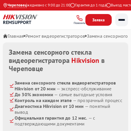
 на Яндекс
Череповец
Ежедневно с 9:00 до 21:00
Гарантия до 1 года
Выезд мастер
Заявка
REMSUPPORT
Позвонить
Главная
Ремонт видеорегистраторов
Замена сенсорного с
Замена сенсорного стекла
видеорегистратора
Hikvision
в
Череповце
Замена сенсорного стекла видеорегистраторов
Hikvision от 20 мин
— экспресс-обслуживание
До 30% экономии
— самые выгодные условия
Контроль на каждом этапе
— прозрачный процесс
Диагностика Hikvision от 10 мин
— понятный
вывод
Официальная гарантия до 12 мес.
— с
подтверждающими документами