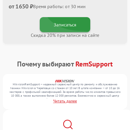
от 1650 ₽
Время работы: от 30 мин
Записаться
Скидка 20% при записи на сайте
Почему выбирают
RemSupport
HikvisionRemSupport — надежный сервисный центр по ремонту и обслуживанию
техники Hikvision в Череповце со стажем от 10 лет. В штате компании — от 10 до 16
мастеров с профильной квалификацией. За время работы число клиентов превысило
10 000, а также выполнено более 12 000 ремонтов. Ежемесячно в сервисный центр
поступает от 300 устройств, включая , , . Мы работаем с широким спектром
Читать далее
неисправностей и поддерживаем высокий стандарт качества благодаря отлаженным
процессам ремонта.