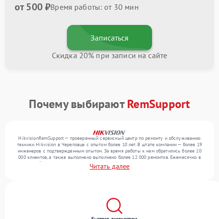
от 500 ₽
Время работы: от 30 мин
Записаться
Скидка 20% при записи на сайте
Почему выбирают
RemSupport
HikvisionRemSupport — проверенный сервисный центр по ремонту и обслуживанию
техники Hikvision в Череповце с опытом более 10 лет. В штате компании — более 19
инженеров с подтвержденным опытом. За время работы к нам обратились более 10
000 клиентов, а также выполнено выполнено более 12 000 ремонтов. Ежемесячно в
сервисный центр поступает свыше 300 единиц техники, включая , , . Мы работаем с
Читать далее
широким спектром неисправностей и предлагаем стабильный уровень сервиса
благодаря использованию современного оборудования.
Быстрая диагностика