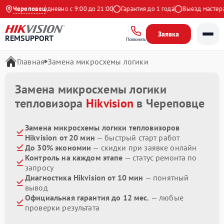
 Яндекс
Череповец
Ежедневно с 9:00 до 21:00
Гарантия до 1 года
Выезд мастера 
Заявка
REMSUPPORT
Позвонить
Главная
Замена микросхемы логики
Замена микросхемы логики
тепловизора
Hikvision
в Череповце
Замена микросхемы логики тепловизоров
Hikvision от 20 мин
— быстрый старт работ
До 30% экономии
— скидки при заявке онлайн
Контроль на каждом этапе
— статус ремонта по
запросу
Диагностика Hikvision от 10 мин
— понятный
вывод
Официальная гарантия до 12 мес.
— любые
проверки результата