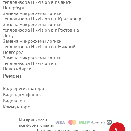
тепловизора Hikvision в г.
Санкт-
Петербург
Замена микросхемы логики
тепловизора Hikvision в г.
Краснодар
Замена микросхемы логики
тепловизора Hikvision в г.
Ростов-на-
Дону
Замена микросхемы логики
тепловизора Hikvision в г.
Нижний
Новгород
Замена микросхемы логики
тепловизора Hikvision в г.
Новосибирск
Замена микросхемы логики
Ремонт
тепловизора Hikvision в г.
Екатеринбург
Видеорегистраторов
Замена микросхемы логики
Видеодомофонов
тепловизора Hikvision в г.
Казань
Видеостен
Замена микросхемы логики
Коммутаторов
тепловизора Hikvision в г.
Воронеж
Замена микросхемы логики
тепловизора Hikvision в г.
Волгоград
Мы принимаем
Замена микросхемы логики
все формы оплаты
тепловизора Hikvision в г.
Самара
Политика конфиденциальности