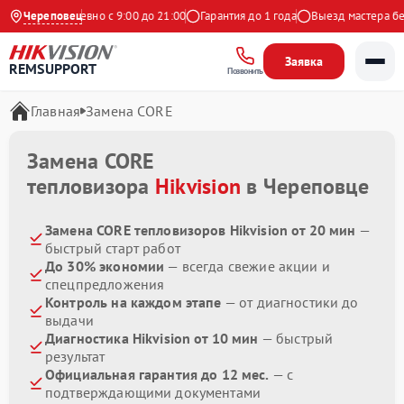
декс
Череповец
Ежедневно с 9:00 до 21:00
Гарантия до 1 года
Выезд мастера бесп
Заявка
REMSUPPORT
Позвонить
Главная
Замена CORE
Замена CORE
тепловизора
Hikvision
в Череповце
Замена CORE тепловизоров Hikvision от 20 мин
—
быстрый старт работ
До 30% экономии
— всегда свежие акции и
спецпредложения
Контроль на каждом этапе
— от диагностики до
выдачи
Диагностика Hikvision от 10 мин
— быстрый
результат
Официальная гарантия до 12 мес.
— с
подтверждающими документами