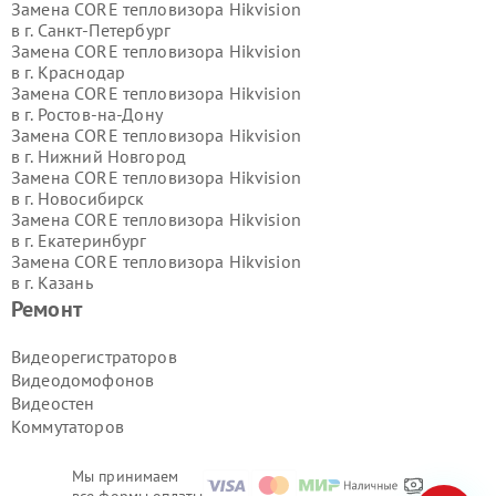
Замена CORE тепловизора Hikvision
в г.
Санкт-Петербург
Замена CORE тепловизора Hikvision
в г.
Краснодар
Замена CORE тепловизора Hikvision
в г.
Ростов-на-Дону
Замена CORE тепловизора Hikvision
в г.
Нижний Новгород
Замена CORE тепловизора Hikvision
в г.
Новосибирск
Замена CORE тепловизора Hikvision
в г.
Екатеринбург
Замена CORE тепловизора Hikvision
в г.
Казань
Замена CORE тепловизора Hikvision
Ремонт
в г.
Воронеж
Замена CORE тепловизора Hikvision
Видеорегистраторов
в г.
Волгоград
Видеодомофонов
Замена CORE тепловизора Hikvision
Видеостен
в г.
Самара
Коммутаторов
Замена CORE тепловизора Hikvision
в г.
Пермь
Замена CORE тепловизора Hikvision
Мы принимаем
в г.
Красноярск
все формы оплаты