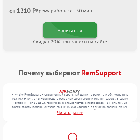
от 1210 ₽
Время работы: от 30 мин
Записаться
Скидка 20% при записи на сайте
Почему выбирают
RemSupport
HikvisionRemSupport — современный сервисный центр по ремонту и обслуживанию
техники Hikvision в Череповце с более чем десятилетним опытом работы. В штате
компании — от 10 до 16 технических специалистов с подтвержденным опытом. За
время работы помощь оказана свыше 10 000 клиентов, а также выполнено общее
число ремонтов превысило 12 000. Ежемесячно в сервисный центр поступает свыше
Читать далее
300 единиц техники, включая , , . Мы беремся за задачи любой сложности и
гарантируем высокое качество обслуживания благодаря отлаженным процессам
ремонта.