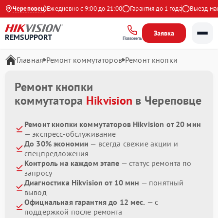
9 на Яндекс
Череповец
Ежедневно с 9:00 до 21:00
Гарантия до 1 года
Выезд масте
Заявка
REMSUPPORT
Позвонить
Главная
Ремонт коммутаторов
Ремонт кнопки
Ремонт кнопки
коммутатора
Hikvision
в Череповце
Ремонт кнопки коммутаторов Hikvision от 20 мин
— экспресс-обслуживание
До 30% экономии
— всегда свежие акции и
спецпредложения
Контроль на каждом этапе
— статус ремонта по
запросу
Диагностика Hikvision от 10 мин
— понятный
вывод
Официальная гарантия до 12 мес.
— с
поддержкой после ремонта