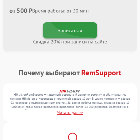
от 500 ₽
Время работы: от 30 мин
Записаться
Скидка 20% при записи на сайте
Почему выбирают
RemSupport
HikvisionRemSupport — надежный сервисный центр по ремонту и обслуживанию
техники Hikvision в Череповце с практикой свыше 10 лет. В штате компании — свыше
22 мастеров с подтвержденным опытом. За время работы помощь оказана свыше 10
000 клиентов, а также выполнено выполнено более 12 000 ремонтов. Ежемесячно в
сервисный центр поступает свыше 300 единиц техники, включая , , . Мы работаем с
Читать далее
широким спектром неисправностей и обеспечиваем надежный результат благодаря
опыту команды.