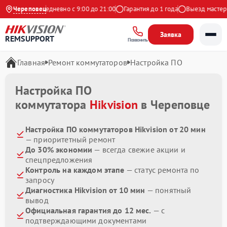
а Яндекс
Череповец
Ежедневно с 9:00 до 21:00
Гарантия до 1 года
Выезд мастера 
Заявка
REMSUPPORT
Позвонить
Главная
Ремонт коммутаторов
Настройка ПО
Настройка ПО
коммутатора
Hikvision
в Череповце
Настройка ПО коммутаторов Hikvision от 20 мин
— приоритетный ремонт
До 30% экономии
— всегда свежие акции и
спецпредложения
Контроль на каждом этапе
— статус ремонта по
запросу
Диагностика Hikvision от 10 мин
— понятный
вывод
Официальная гарантия до 12 мес.
— с
подтверждающими документами