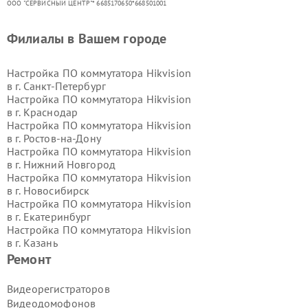
ООО "СЕРВИСНЫЙ ЦЕНТР"* 6685170650*668501001
Филиалы в Вашем городе
Настройка ПО коммутатора Hikvision
в г.
Санкт-Петербург
Настройка ПО коммутатора Hikvision
в г.
Краснодар
Настройка ПО коммутатора Hikvision
в г.
Ростов-на-Дону
Настройка ПО коммутатора Hikvision
в г.
Нижний Новгород
Настройка ПО коммутатора Hikvision
в г.
Новосибирск
Настройка ПО коммутатора Hikvision
в г.
Екатеринбург
Настройка ПО коммутатора Hikvision
в г.
Казань
Настройка ПО коммутатора Hikvision
Ремонт
в г.
Воронеж
Настройка ПО коммутатора Hikvision
Видеорегистраторов
в г.
Волгоград
Видеодомофонов