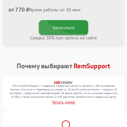
от 770 ₽
Время работы: от 30 мин
Записаться
Скидка 20% при записи на сайте
Почему выбирают
RemSupport
HikvisionRemSupport — надежный сервисный центр по ремонту и обслуживанию
техники Hikvision в Череповце со стажем от 10 лет. В штате компании — порядка 18
мастеров с профильной квалификацией. За время работы число клиентов превысило
10 000, а также выполнено более 12 000 ремонтов. Ежемесячно в сервисный центр
поступает свыше 300 единиц техники, включая , , . Мы устраняем поломки любой
Читать далее
сложности и поддерживаем высокий стандарт качества благодаря отлаженным
процессам ремонта.